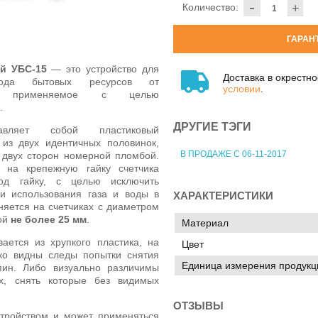
-
Количество:
+
ГАРАН
й УБС-15
— это устройство для
Доставка в окрестн
ода бытовых ресурсов от
условии
.
па, применяемое с целью
.
ДРУГИЕ ТЭГИ
вляет собой пластиковый
из двух идентичных половинок,
В ПРОДАЖЕ С 06-11-2017
 двух сторон номерной пломбой.
я на крепежную гайку счетчика
од гайку, с целью исключить
и использования газа и воды в
ХАРАКТЕРИСТИКИ
яется на счетчиках с диаметром
той
не более 25 мм
.
Материал
ается из хрупкого пластика, на
Цвет
тко видны следы попытки снятия
Единица измерения продукц
пин. Либо визуально различимы
х, снять которые без видимых
ОТЗЫВЫ
тройством и может применяться