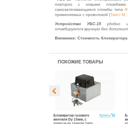
повторно с новыми пломбами. 
самозатягивающиеся пломбы типа
Ф
применяемых с проволокой (
Твист М
,
Устройство УБС-15
удобно и 
пломбируется вручную без дополнит
Внимание: Стоимость блокиратора 
ПОХОЖИЕ ТОВАРЫ
чный конус
Купить
Блокиратор газового
Купить
Б
вентиля Dy 15мм, с
в
навесным замком типа
н
«КРАБ»
«