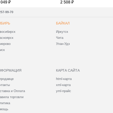
 049 ₽
2 508 ₽
257-99-70
ИБИРЬ
БАЙКАЛ
восибирск
Иркутск
асноярск
Чита
мерово
Улан-Удэ
мск
НФОРМАЦИЯ
КАРТА САЙТА
продавце
html-карта
нтакты
xml-карта
ставка и Оплата
yml-прайс
авила торговли
литика
мощь