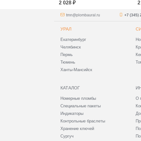
2 028 ₽
2
tmn@plombaural.ru
+7 (345) 
УРАЛ
С
Екатеринбург
Но
Челябинск
Кр
Пермь
Ке
Тюмень
То
Ханты-Мансийск
КАТАЛОГ
И
Номерные пломбы
О 
Специальные пакеты
Ко
Индикаторы
До
Контрольные браслеты
Пр
Хранение ключей
По
Сургуч
По