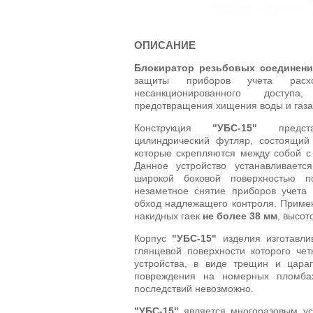
ОПИСАНИЕ
Блокиратор резьбовых соединени
защиты приборов учета расх
несанкционированного досту
предотвращения хищения воды и газа
Конструкция
"УБС-15"
предста
цилиндрический футляр, состоящий 
которые скрепляются между собой с
Данное устройство устанавливаетс
широкой боковой поверхностью п
незаметное снятие приборов учета 
обход надлежащего контроля. Примен
накидных гаек
не более 38 мм
, высо
Корпус
"УБС-15"
изделия изготавлив
глянцевой поверхности которого че
устройства, в виде трещин и цара
повреждения на номерных пломба
последствий невозможно.
"УБС-15"
является многоразовым ус