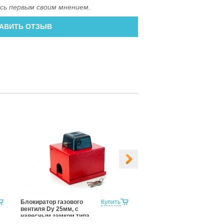
сь первым своим мнением.
АВИТЬ ОТЗЫВ
Блокиратор газового
Купить
Блокиратор газового
вентиля Dy 25мм, с
вентиля Dy 32мм, с
навесным замком типа
навесным замком типа
«КРАБ»
«КРАБ»