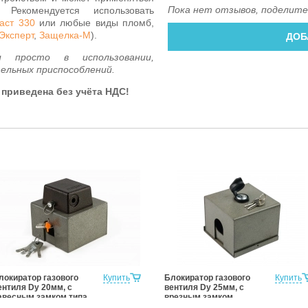
Пока нет отзывов, поделите
Рекомендуется использовать
аст 330
или любые виды пломб,
Эксперт
,
Защелка-М
).
ДОБ
просто в использовании,
ельных приспособлений.
приведена без учёта НДС!
локиратор газового
Купить
Блокиратор газового
Купить
ентиля Dy 20мм, с
вентиля Dy 25мм, с
авесным замком типа
врезным замком
КРАБ»