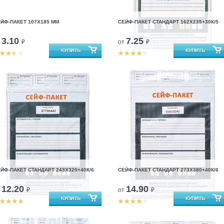
ЙФ-ПАКЕТ 107Х185 ММ
СЕЙФ-ПАКЕТ СТАНДАРТ 162Х235+30К/5
3.10
7.25
т
₽
от
₽
ЙФ-ПАКЕТ СТАНДАРТ 243Х320+40К/6
СЕЙФ-ПАКЕТ СТАНДАРТ 273Х380+40К/6
12.20
14.90
т
₽
от
₽