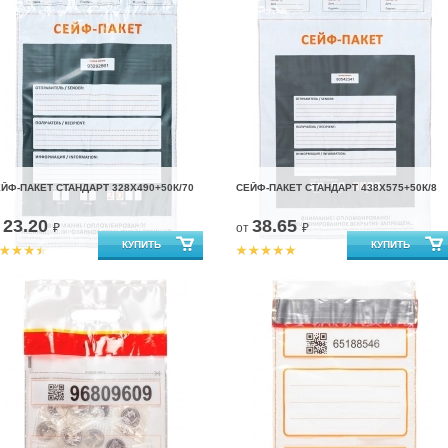
ЙФ-ПАКЕТ СТАНДАРТ 328Х490+50К/70
СЕЙФ-ПАКЕТ СТАНДАРТ 438Х575+50К/8
23.20
38.65
т
₽
от
₽