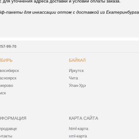
, для уточнения адреса доставки и условий оплаты заказа.
ф-пакеты для инкассации оптом с доставкой из Екатеринбурга,
257-99-70
ИБИРЬ
БАЙКАЛ
восибирск
Иркутск
асноярск
Чита
мерово
Улан-Удэ
мск
НФОРМАЦИЯ
КАРТА САЙТА
продавце
html-карта
нтакты
xml-карта