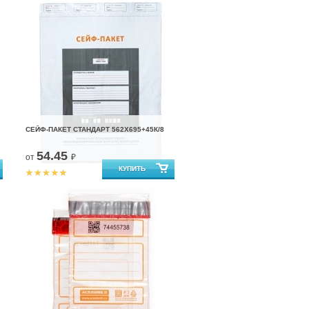
СЕЙФ-ПАКЕТ СТАНДАРТ 562Х695+45К/8
54.45
от
₽