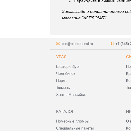
Переходите в личный кабинет
Заказывайте полиэтиленовые сей
магазине "АСПЛОМБ"!
tmn@plombaural.ru
+7 (345) 
УРАЛ
С
Екатеринбург
Но
Челябинск
Кр
Пермь
Ке
Тюмень
То
Ханты-Мансийск
КАТАЛОГ
И
Номерные пломбы
О 
Специальные пакеты
Ко