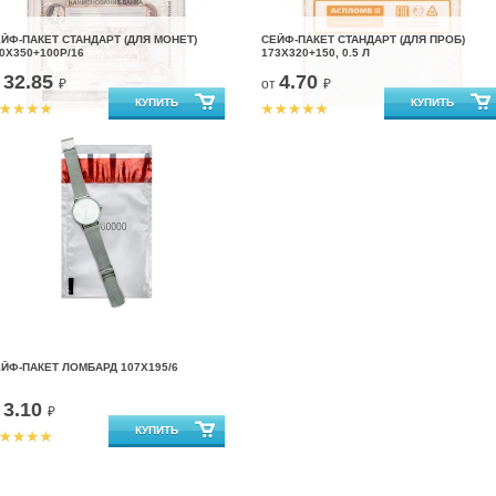
ЙФ-ПАКЕТ CТАНДАРТ (ДЛЯ МОНЕТ)
СЕЙФ-ПАКЕТ СТАНДАРТ (ДЛЯ ПРОБ)
0X350+100Р/16
173X320+150, 0.5 Л
32.85
4.70
т
₽
от
₽
ЙФ-ПАКЕТ ЛОМБАРД 107X195/6
3.10
т
₽