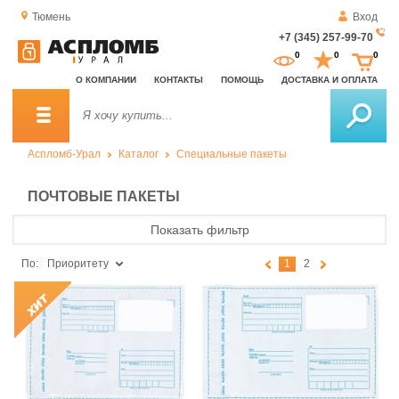
Тюмень
Вход
+7 (345) 257-99-70
За
0
0
0
о
О КОМПАНИИ
КОНТАКТЫ
ПОМОЩЬ
ДОСТАВКА И ОПЛАТА
зв
Аспломб-Урал
Каталог
Специальные пакеты
ПОЧТОВЫЕ ПАКЕТЫ
Показать фильтр
По:
Приоритету
1
2