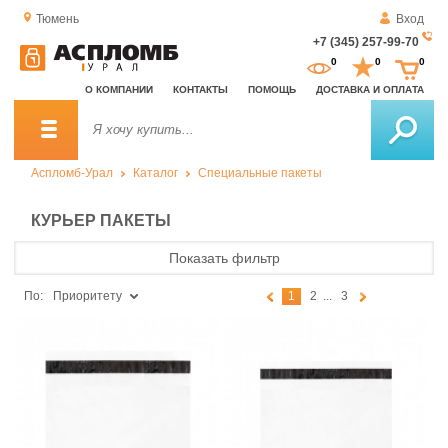
Тюмень
Вход
+7 (345) 257-99-70
За
0
0
0
о
О КОМПАНИИ
КОНТАКТЫ
ПОМОЩЬ
ДОСТАВКА И ОПЛАТА
зв
Аспломб-Урал
Каталог
Специальные пакеты
КУРЬЕР ПАКЕТЫ
Показать фильтр
По:
Приоритету
1
2
...
3