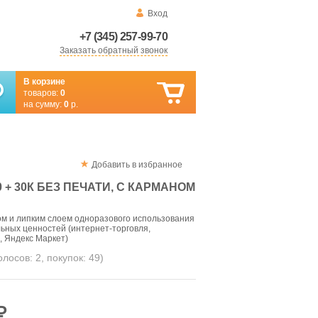
Вход
+7 (345) 257-99-70
Заказать обратный звонок
В корзине
товаров:
0
на сумму:
0
р.
Добавить в избранное
 + 30К БЕЗ ПЕЧАТИ, С КАРМАНОМ
ом и липким слоем одноразового использования
льных ценностей (интернет-торговля,
, Яндекс Маркет)
голосов:
2
, покупок:
49
)
₽