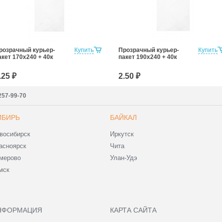
розрачный курьер-
Купить
Прозрачный курьер-
Купить
акет 170х240 + 40к
пакет 190х240 + 40к
.25 ₽
2.50 ₽
257-99-70
ИБИРЬ
БАЙКАЛ
восибирск
Иркутск
асноярск
Чита
мерово
Улан-Удэ
мск
НФОРМАЦИЯ
КАРТА САЙТА