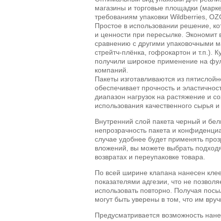
магазины и торговые площадки (марке
требованиям упаковки Wildberries, OZ
Простое в использовании решение, к
и ценности при пересылке. Экономит 
сравнению с другими упаковочными м
стрейтч-плёнка, гофрокартон и т.п.). 
получили широкое применение на фу
компаний.
Пакеты изготавливаются из пятислойн
обеспечивает прочность и эластичнос
диапазон нагрузок на растяжение и со
использования качественного сырья и
Внутренний слой пакета черный и бел
непрозрачность пакета и конфиденци
случае удобнее будет применять про
вложений, вы можете выбрать подход
возвратах и переупаковке товара.
По всей ширине клапана нанесен кле
показателями адгезии, что не позволя
использовать повторно. Получая посы
могут быть уверены в том, что им вруч
Предусматривается возможность нане