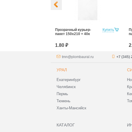
й курьер-
Купить
Прозрачный курьер-
Купить
П
600 + 40к
пакет 150х210 + 40к
п
1.80 ₽
2
tmn@plombaural.ru
+7 (345) 
УРАЛ
С
Екатеринбург
Но
Челябинск
Кр
Пермь
Ке
Тюмень
То
Ханты-Мансийск
КАТАЛОГ
И