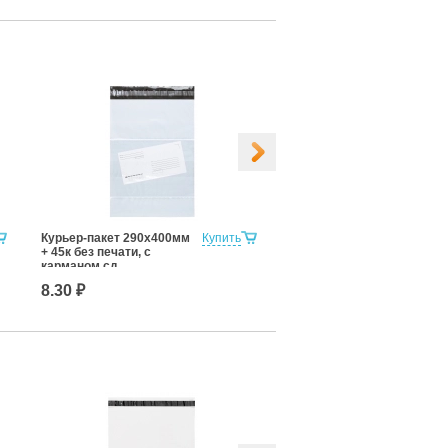
Курьер-пакет 290х400мм
Купить
Курьер-пакет 340х460мм
+ 45к без печати, с
+ 40к без печати, с
карманом сд
карманом сд
8.30 ₽
11.10 ₽