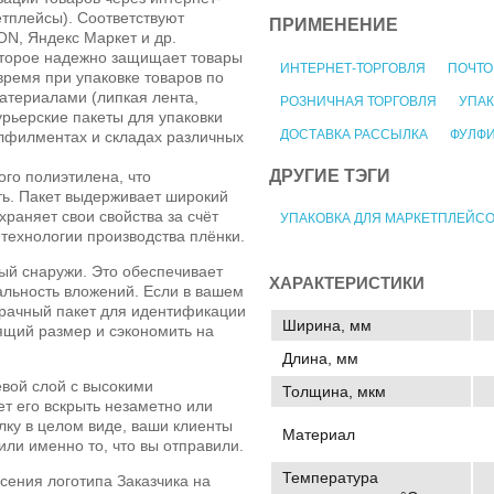
тплейсы). Соответствуют
ПРИМЕНЕНИЕ
ON, Яндекс Маркет и др.
оторое надежно защищает товары
ИНТЕРНЕТ-ТОРГОВЛЯ
ПОЧТО
время при упаковке товаров по
атериалами (липкая лента,
РОЗНИЧНАЯ ТОРГОВЛЯ
УПАК
Курьерские пакеты для упаковки
ДОСТАВКА РАССЫЛКА
ФУЛФ
лфилментах и складах различных
ДРУГИЕ ТЭГИ
ого полиэтилена, что
ть. Пакет выдерживает широкий
храняет свои свойства за счёт
УПАКОВКА ДЛЯ МАРКЕТПЛЕЙС
 технологии производства плёнки.
ый снаружи. Это обеспечивает
ХАРАКТЕРИСТИКИ
альность вложений. Если в вашем
зрачный пакет для идентификации
Ширина, мм
ящий размер и сэкономить на
Длина, мм
евой слой с высокими
Толщина, мкм
ет его вскрыть незаметно или
лку в целом виде, ваши клиенты
Материал
или именно то, что вы отправили.
Температура
сения логотипа Заказчика на