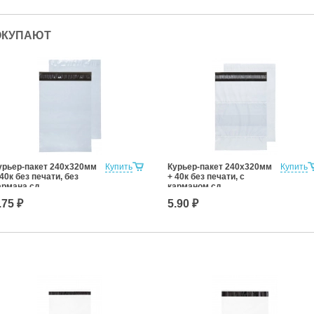
ОКУПАЮТ
урьер-пакет 240х320мм
Купить
Курьер-пакет 240х320мм
Купить
 40к без печати, без
+ 40к без печати, с
армана сд
карманом сд
.75 ₽
5.90 ₽