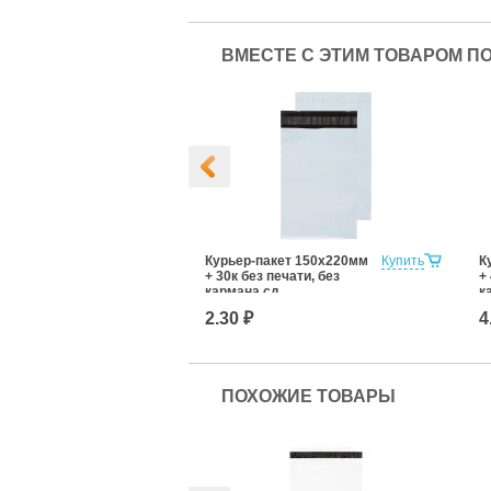
ВМЕСТЕ С ЭТИМ ТОВАРОМ П
Пакет 360х500
Купить
Курьер-пакет 150х220мм
Купить
К
+ 30к без печати, без
+
кармана сд
к
2.30 ₽
4
ПОХОЖИЕ ТОВАРЫ