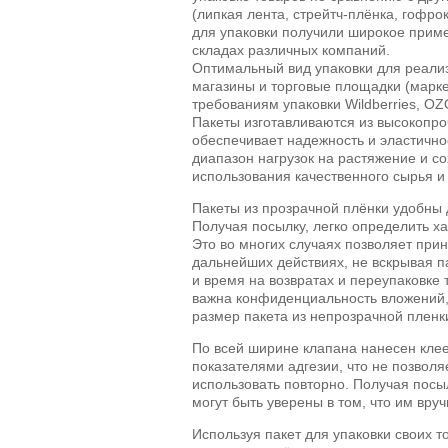
(липкая лента, стрейтч-плёнка, гофрок
для упаковки получили широкое при
складах различных компаний.
Оптимальный вид упаковки для реализ
магазины и торговые площадки (марке
требованиям упаковки Wildberries, OZ
Пакеты изготавливаются из высокопро
обеспечивает надежность и эластично
диапазон нагрузок на растяжение и со
использования качественного сырья и
Пакеты из прозрачной плёнки удобны
Получая посылку, легко определить ха
Это во многих случаях позволяет при
дальнейших действиях, не вскрывая па
и время на возвратах и переупаковке 
важна конфиденциальность вложений
размер пакета из непрозрачной пленк
По всей ширине клапана нанесен кле
показателями адгезии, что не позволя
использовать повторно. Получая посы
могут быть уверены в том, что им вруч
Используя пакет для упаковки своих т