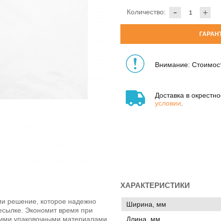
-
Количество:
+
ГАРАН
Внимание: Стоимост
Доставка в окрестн
условии
.
ХАРАКТЕРИСТИКИ
нии решение, которое надежно
Ширина, мм
есылке. Экономит время при
Длина, мм
угими упаковочными материалами