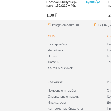
й курьер-
Купить
Прозрачный курьер-
Купить
П
500 + 40к
пакет 150х210 + 40к
п
1.80 ₽
2
tmn@plombaural.ru
+7 (345) 
УРАЛ
С
Екатеринбург
Но
Челябинск
Кр
Пермь
Ке
Тюмень
То
Ханты-Мансийск
КАТАЛОГ
И
Номерные пломбы
О 
Специальные пакеты
Ко
Индикаторы
До
Контрольные браслеты
Пр