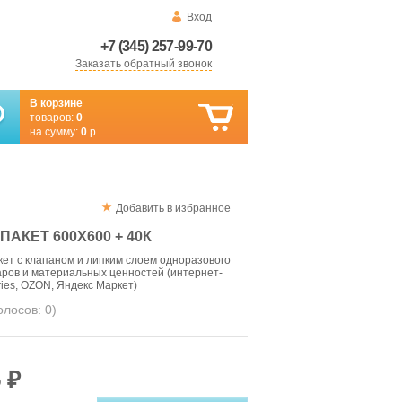
Вход
+7 (345) 257-99-70
Заказать обратный звонок
В корзине
товаров:
0
на сумму:
0
р.
Добавить в избранное
АКЕТ 600Х600 + 40К
ет с клапаном и липким слоем одноразового
аров и материальных ценностей (интернет-
ries, OZON, Яндекс Маркет)
голосов:
0
)
 ₽