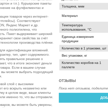
артон и т.п.). Курьерские пакеты
Толщина, мкм
менение на фулфилментах и
Материал
ации товаров через интернет-
тплейсы). Соответствуют
Температура
ON, Яндекс Маркет и др.
использования, °C
чного полиэтилена, что
сть. Пакет выдерживает широкий
Единица измерения
храняет свои свойства за счёт
продукции
 технологии производства плёнки.
Количество в 1 упаковке, шт
 для идентификации вложений.
рактер, тип, цвет содержимого.
Вес упаковки, кг
нять правильное решение о
Количество коробов на 1
кет, что в итоге экономит деньги
паллете
товара. Если в вашем случае
, вы можете выбрать подходящий
и.
ОТЗЫВЫ
евой слой с высокими
ет его вскрыть незаметно или
Пока нет отзывов, поделите
лку в целом виде, ваши клиенты
или именно то, что вы отправили.
ДОБ
оваров, вы можете быть уверены,