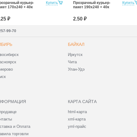
розрачный курьер-
Купить
Прозрачный курьер-
Купить
акет 170х240 + 40к
пакет 190х240 + 40к
.25 ₽
2.50 ₽
257-99-70
ИБИРЬ
БАЙКАЛ
восибирск
Иркутск
асноярск
Чита
мерово
Улан-Удэ
мск
НФОРМАЦИЯ
КАРТА САЙТА
продавце
html-карта
нтакты
xml-карта
ставка и Оплата
yml-прайс
авила торговли