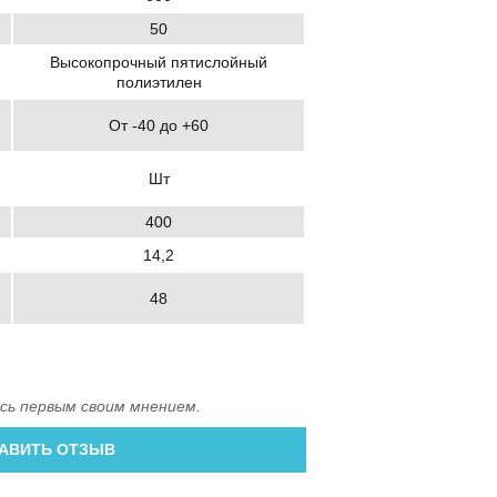
50
Высокопрочный пятислойный
полиэтилен
От -40 до +60
Шт
400
14,2
48
сь первым своим мнением.
АВИТЬ ОТЗЫВ