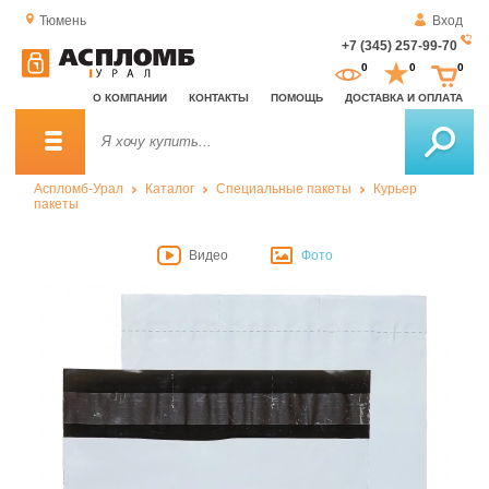
Тюмень
Вход
+7 (345) 257-99-70
За
0
0
0
о
О КОМПАНИИ
КОНТАКТЫ
ПОМОЩЬ
ДОСТАВКА И ОПЛАТА
зв
Аспломб-Урал
Каталог
Специальные пакеты
Курьер
пакеты
Видео
Фото