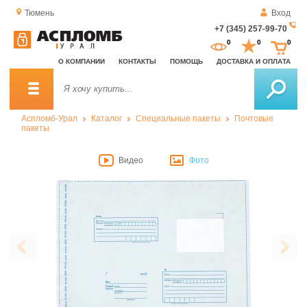
Тюмень
Вход
+7 (345) 257-99-70
За
0
0
0
о
О КОМПАНИИ
КОНТАКТЫ
ПОМОЩЬ
ДОСТАВКА И ОПЛАТА
зв
Аспломб-Урал
Каталог
Специальные пакеты
Почтовые
пакеты
Видео
Фото