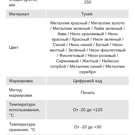
250
мм
Материал
Tyvek
Металлик красный / Металлик золото
/ Металлик зеленый / Лайм зеленый /
Аква / Неон оранжевый / Неон
красный / Красный / Неон зеленый /
Синий / Неон синий / Белый / Неон
Цвет
желтый / Зелёный / Неон фиолетовый
/ Фиолетовый / Неон розовый /
Сиреневый / Желтый / Небесно
голубой / Металлик синий / Металлик
серебро
Маркировка
Цифровой код
Метод
Печать
маркировки
Температура
использования,
От -20 до +120
°C
Температура
От -20 до +30
хранения, °C