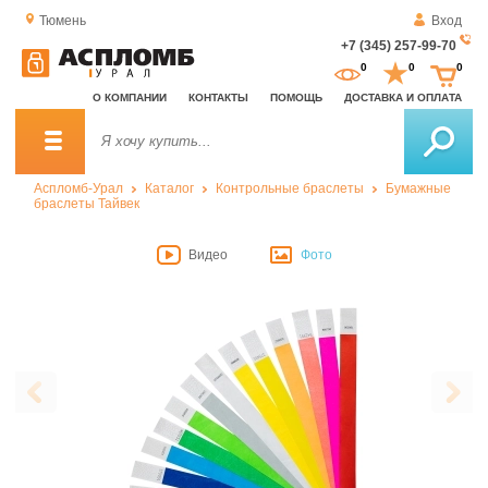
Тюмень
Вход
+7 (345) 257-99-70
За
0
0
0
о
О КОМПАНИИ
КОНТАКТЫ
ПОМОЩЬ
ДОСТАВКА И ОПЛАТА
зв
Аспломб-Урал
Каталог
Контрольные браслеты
Бумажные
браслеты Тайвек
Видео
Фото