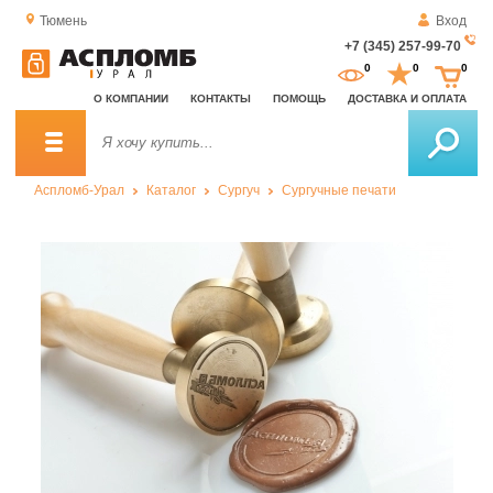
Тюмень
Вход
+7 (345) 257-99-70
За
0
0
0
о
О КОМПАНИИ
КОНТАКТЫ
ПОМОЩЬ
ДОСТАВКА И ОПЛАТА
зв
Аспломб-Урал
Каталог
Сургуч
Сургучные печати