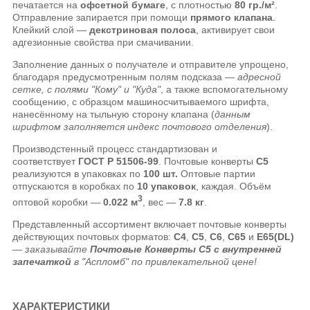
печатается на
офсетной бумаге
, с плотностью
80 гр./м²
.
Отправление запирается при помощи
прямого клапана
.
Клейкий слой —
декстриновая полоса
, активирует свои
адгезионные свойства при смачивании.
Заполнение данных о получателе и отправителе упрощено,
благодаря предусмотренным полям подсказа —
адресной
сетке, с полями "Кому" и "Куда"
, а также вспомогательному
сообщению, с образцом машиносчитываемого шрифта,
нанесённому на тыльную сторону клапана (
данным
шрифтом заполняется индекс почтового отделения
).
Производстенный процесс стандартизован и
соответствует
ГОСТ Р 51506-99
. Почтовые конверты
C5
реализуются в упаковках по
100 шт.
Оптовые партии
отпускаются в коробках по
10 упаковок
, каждая. Объём
3
оптовой коробки —
0.022 м
, вес —
7.8 кг
.
Представленный ассортимент включает почтовые конверты
действующих почтовых форматов:
C4
,
C5
,
C6
,
C65
и
E65(DL)
—
заказывайте
Почтовые Конверты C5 с внутренней
запечаткой
в "Аспломб" по привлекательной цене!
ХАРАКТЕРИСТИКИ