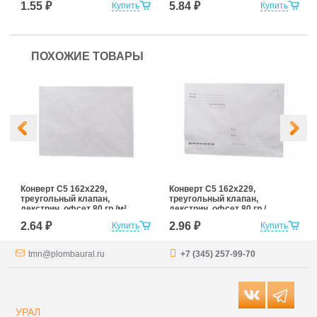
1.55 ₽
5.84 ₽
Купить
Купить
ПОХОЖИЕ ТОВАРЫ
Конверт С5 162x229,
Конверт С5 162x229,
треугольный клапан,
треугольный клапан,
декстрин, офсет 80 гр./м²
декстрин, офсет 80 гр./
м², с подсказом
2.64 ₽
2.96 ₽
Купить
Купить
tmn@plombaural.ru
+7 (345) 257-99-70
УРАЛ