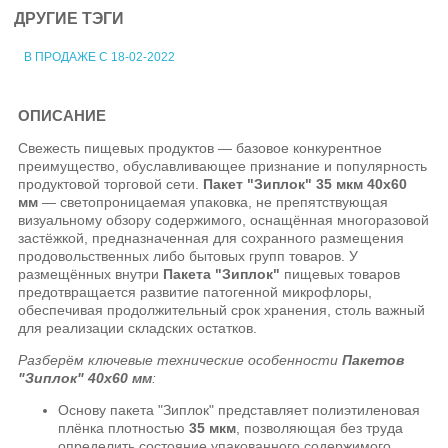
ДРУГИЕ ТЭГИ
В ПРОДАЖЕ С 18-02-2022
ОПИСАНИЕ
Свежесть пищевых продуктов — базовое конкурентное
преимущество, обуславливающее признание и популярность
продуктовой торговой сети.
Пакет "Зиплок" 35 мкм 40х60
мм
— светопроницаемая упаковка, не препятствующая
визуальному обзору содержимого, оснащённая многоразовой
застёжкой, предназначенная для сохранного размещения
продовольственных либо бытовых групп товаров. У
размещённых внутри
Пакета "Зиплок"
пищевых товаров
предотвращается развитие патогенной микрофлоры,
обеспечивая продолжительный срок хранения, столь важный
для реализации складских остатков.
Разберём ключевые технические особенности
Пакетов
"Зиплок" 40х60 мм
:
Основу пакета "Зиплок" представляет полиэтиленовая
плёнка плотностью
35 мкм
, позволяющая без труда
определить состояние упакованного содержимого.