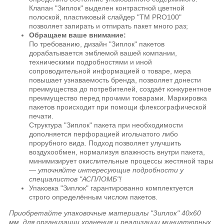
Клапан "Зиплок" выделен контрастной цветной
полоской, пластиковый слайдер "ТМ PRO100"
позволяет запирать и отпирать пакет много раз;
Обращаем ваше внимание:
По требованию, дизайн "Зиплок" пакетов
дорабатывается эмблемой вашей компании,
техническими подробностями и иной
сопроводительной информацией о товаре, мера
повышает узнаваемость бренда, позволяет донести
преимущества до потребителей, создаёт конкурентное
преимущество перед прочими товарами. Маркировка
пакетов происходит при помощи флексографической
печати.
Структура "Зиплок" пакета при необходимости
дополняется перфорацией игольчатого либо
прорубного вида. Подход позволяет улучшить
воздухообмен, нормализуя влажность внутри пакета,
минимизирует окислительные процессы жестяной тары
—
уточняйте интересующие подробности у
специалистов "АСПЛОМБ"!
Упаковка "Зиплок" гарантированно комплектуется
строго определённым числом пакетов.
Приобретайте упаковочные материалы "Зиплок" 40х60
мм, для организации хранения и реализации миниатюрных