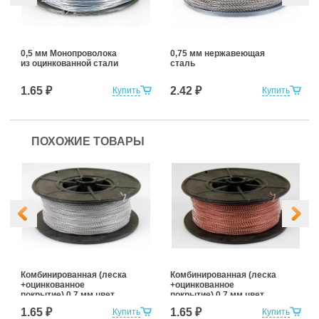
0,5 мм Монопроволока
0,75 мм нержавеющая
из оцинкованной стали
сталь
1.65 ₽
2.42 ₽
Купить
Купить
ПОХОЖИЕ ТОВАРЫ
Комбинированная (леска
Комбинированная (леска
+оцинкованное
+оцинкованное
покрытие) 0,7 мм цвет
покрытие) 0,7 мм цвет
белый
красный
1.65 ₽
1.65 ₽
Купить
Купить