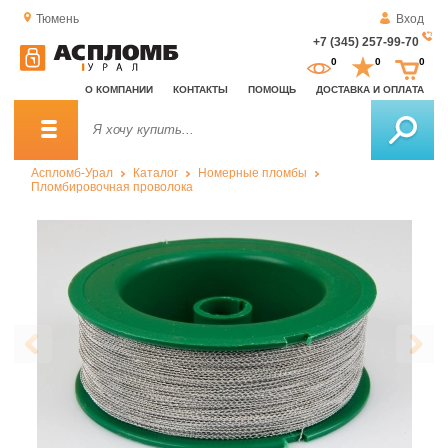
Тюмень
Вход
+7 (345) 257-99-70
За
0
0
0
о
О КОМПАНИИ
КОНТАКТЫ
ПОМОЩЬ
ДОСТАВКА И ОПЛАТА
зв
Аспломб-Урал
Каталог
Номерные пломбы
Пломбировочная проволока