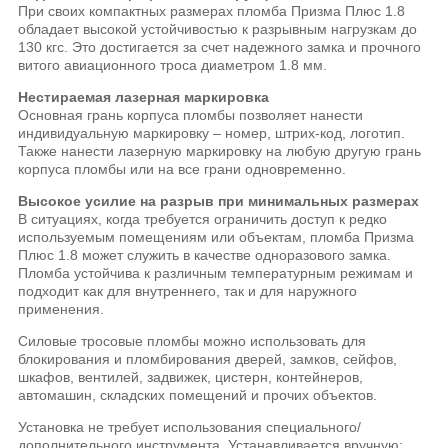
При своих компактных размерах пломба Призма Плюс 1.8
обладает высокой устойчивостью к разрывным нагрузкам до
130 кгс. Это достигается за счет надежного замка и прочного
витого авиационного троса диаметром 1.8 мм.
Нестираемая лазерная маркировка
Основная грань корпуса пломбы позволяет нанести
индивидуальную маркировку – номер, штрих-код, логотип.
Также нанести лазерную маркировку на любую другую грань
корпуса пломбы или на все грани одновременно.
Высокое усилие на разрыв при минимальных размерах
В ситуациях, когда требуется ограничить доступ к редко
используемым помещениям или объектам, пломба Призма
Плюс 1.8 может служить в качестве одноразового замка.
Пломба устойчива к различным температурным режимам и
подходит как для внутреннего, так и для наружного
применения.
Силовые тросовые пломбы можно использовать для
блокирования и пломбирования дверей, замков, сейфов,
шкафов, вентилей, задвижек, цистерн, контейнеров,
автомашин, складских помещений и прочих объектов.
Установка не требует использования специального/
дополнительного инструмента. Устанавливается вручную: