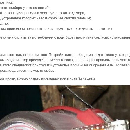
четчика;
роя прибора учета на новый;
трезка трубопровода в месте установки водомера;
, устранение которых невозможно без снятия пломбы;
айно;
ла проведена некорректно или отсутствуют документы на счетчик.
е сумма оплаты за потребленную воду будет насчитана согласно установле
амостоятельно невозможно. Потребителю необходимо подать заявку в аккре
бы. Когда мастер прибудет по месту вызова, он проверит правильность монта
 этого специалист приступит к установке пломбы на оборудование. По зав
рах, куда вносят номер пломбы.
омбировку можно подать письменно или в онлайн режиме.