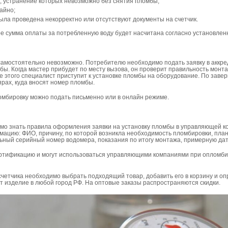
, устранение которых невозможно без снятия пломбы;
айно;
ла проведена некорректно или отсутствуют документы на счетчик.
е сумма оплаты за потребленную воду будет насчитана согласно установле
амостоятельно невозможно. Потребителю необходимо подать заявку в аккре
бы. Когда мастер прибудет по месту вызова, он проверит правильность монта
 этого специалист приступит к установке пломбы на оборудование. По зав
рах, куда вносят номер пломбы.
омбировку можно подать письменно или в онлайн режиме.
имо знать правила оформления заявки на установку пломбы в управляющей 
ацию: ФИО, причину, по которой возникла необходимость пломбировки, пла
льный серийный номер водомера, показания по итогу монтажа, примерную дат
тификацию и могут использоваться управляющими компаниями при опломби
четчика необходимо выбрать подходящий товар, добавить его в корзину и оп
т изделие в любой город РФ. На оптовые заказы распространяются скидки.