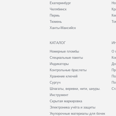
Екатеринбург
Но
Челябинск
Кр
Пермь
Ке
Тюмень
То
Ханты-Мансийск
КАТАЛОГ
И
Номерные пломбы
О 
Специальные пакеты
Ко
Индикаторы
До
Контрольные браслеты
Пр
Хранение ключей
По
Сургуч
По
Шпагаты, веревки, нити, шнуры.
Ст
Инструмент
Скрытая маркировка
Электроника учёта и защиты
Укупорочные материалы для бочек