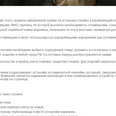
имо знать правила оформления заявки на установку пломбы в управляющей 
ацию: ФИО, причину, по которой возникла необходимость пломбировки, пла
льный серийный номер водомера, показания по итогу монтажа, примерную дат
тификацию и могут использоваться управляющими компаниями при опломби
четчика необходимо выбрать подходящий товар, добавить его в корзину и оп
т изделие в любой город РФ. На оптовые заказы распространяются скидки.
ельство в прибор учета поможет защитная пломба. Для изделий характерна
иков подразумевает установку антимагнитной наклейки, роторной, свинцово
. Компания является надежным производителем пломбировочных устройств. 
нному на странице.
 таких случаях:
четчика;
роя прибора учета на новый;
трезка трубопровода в месте установки водомера;