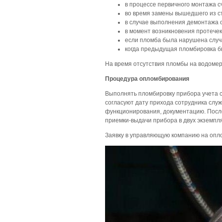
в процессе первичного монтажа с
во время замены вышедшего из ст
в случае выполнения демонтажа о
в момент возникновения протечек
если пломба была нарушена случ
когда предыдущая пломбировка бы
На время отсутствия пломбы на водомер
Процедура опломбирования
Выполнять пломбировку прибора учета с
согласуют дату прихода сотрудника служ
функционирования, документацию. После
приемки-выдачи прибора в двух экземпля
Заявку в управляющую компанию на опл