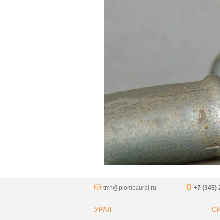
tmn@plombaural.ru
+7 (345) 
УРАЛ
С