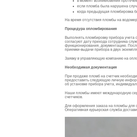
в момент возникновения протечек
если пломба была нарушена случ
когда предыдущая пломбировка бы
На время отсутствия пломбы на водомер
Процедура опломбирования
Выполнять пломбировку прибора учета с
согласуют дату прихода сотрудника служ
функционирования, документацию. После
приемки-выдачи прибора в двух экземпля
Заявку в управляющую компанию на опл
Необходимая документация
При продаже пломб на счетчик необход
предоставить следующую личную информ
об установке прибора учета, индивидуа
Наши пломбы имеют международную сер
счетчиков.
Для оформления заказа на пломбы для с
Оперативная курьерская служба достави