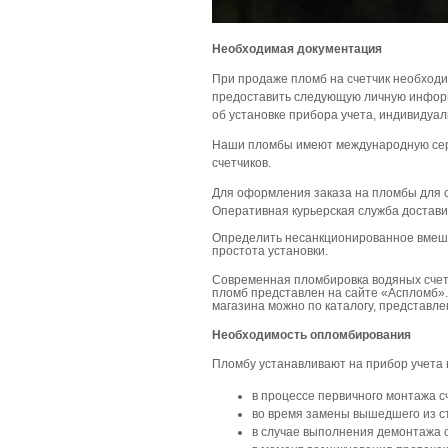
Необходимая документация
При продаже пломб на счетчик необход
предоставить следующую личную информ
об установке прибора учета, индивидуа
Наши пломбы имеют международную сер
счетчиков.
Для оформления заказа на пломбы для с
Оперативная курьерская служба достави
Определить несанкционированное вмешат
простота установки.
Современная пломбировка водяных счетч
пломб представлен на сайте «Аспломб»
магазина можно по каталогу, представле
Необходимость опломбирования
Пломбу устанавливают на прибор учета в
в процессе первичного монтажа с
во время замены вышедшего из ст
в случае выполнения демонтажа о