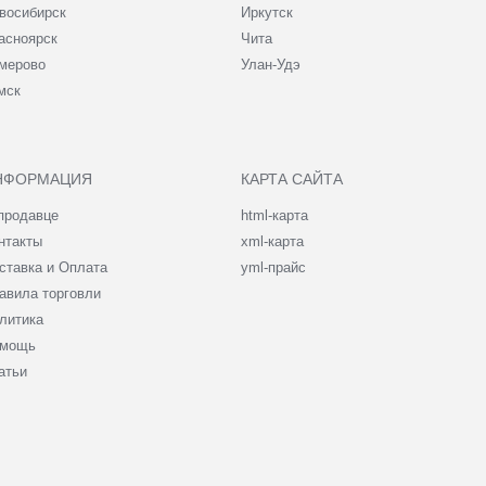
восибирск
Иркутск
асноярск
Чита
мерово
Улан-Удэ
мск
НФОРМАЦИЯ
КАРТА САЙТА
продавце
html-карта
нтакты
xml-карта
ставка и Оплата
yml-прайс
авила торговли
литика
мощь
атьи