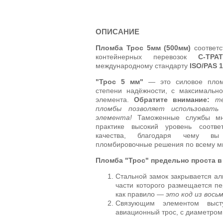
ОПИСАНИЕ
Пломба Трос 5мм (500мм)
соответс
контейнерных перевозок
C-TPAT
международному стандарту
ISO/PAS 
"Трос 5 мм"
— это силовое пломб
степени надёжности, с максимальн
элемента.
Обратите внимание:
те
пломбы позволяет использовать
элемента!
Таможенные службы мн
практике высокий уровень соотве
качества, благодаря чему вы
пломбировочные решения по всему м
Пломба "Трос" предельно проста в
Стальной замок закрывается а
части которого размещается 
как правило —
это код из вось
Связующим элементом выст
авиационный трос, с диаметром