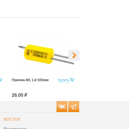
Призма-М1 1,8 500мм
Купить
призма-м1 1,8 500мм
штрихкод
26.00 ₽
26.00 ₽
ВОСТОК
Владивосток