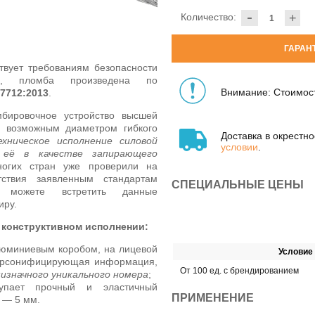
-
Количество:
+
ГАРАН
твует
требованиям безопасности
, пломба произведена по
Внимание: Стоимост
17712:2013
.
ировочное устройство высшей
о возможным диаметром гибкого
Доставка в окрестн
хническое исполнение силовой
условии
.
 её в качестве запирающего
огих стран уже проверили на
тствия заявленным стандартам
СПЕЦИАЛЬНЫЕ ЦЕНЫ
 можете встретить данные
иру.
 конструктивном исполнении:
люминиевым коробом, на лицевой
Условие
персонифицирующая информация,
От 100 ед. с брендированием
мизначного уникального номера
;
упает прочный и эластичный
ПРИМЕНЕНИЕ
 — 5 мм.