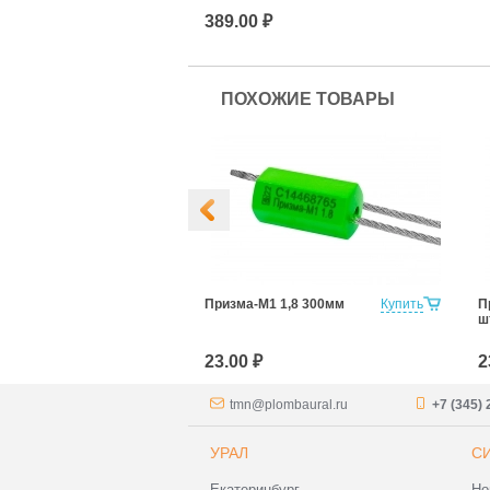
389.00 ₽
ПОХОЖИЕ ТОВАРЫ
 1,8 1000мм
Купить
Призма-М1 1,8 300мм
Купить
П
ш
23.00 ₽
2
tmn@plombaural.ru
+7 (345) 
УРАЛ
С
Екатеринбург
Но