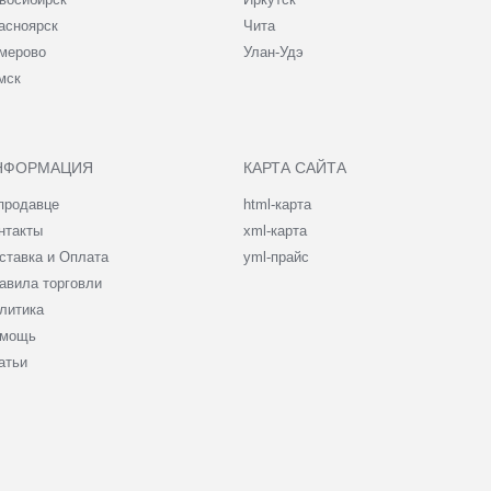
асноярск
Чита
мерово
Улан-Удэ
мск
НФОРМАЦИЯ
КАРТА САЙТА
продавце
html-карта
нтакты
xml-карта
ставка и Оплата
yml-прайс
авила торговли
литика
мощь
атьи