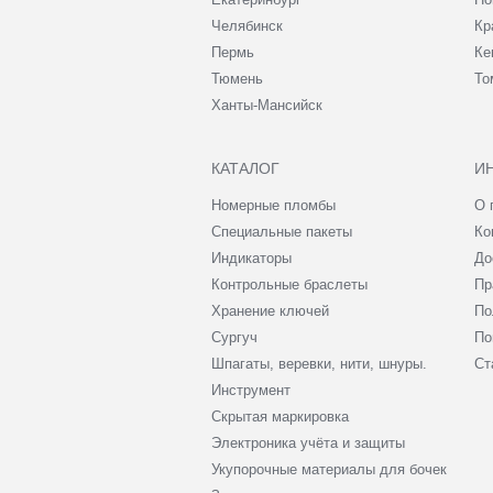
Челябинск
Кр
Пермь
Ке
Тюмень
То
Ханты-Мансийск
КАТАЛОГ
И
Номерные пломбы
О 
Специальные пакеты
Ко
Индикаторы
До
Контрольные браслеты
Пр
Хранение ключей
По
Сургуч
По
Шпагаты, веревки, нити, шнуры.
Ст
Инструмент
Скрытая маркировка
Электроника учёта и защиты
Укупорочные материалы для бочек