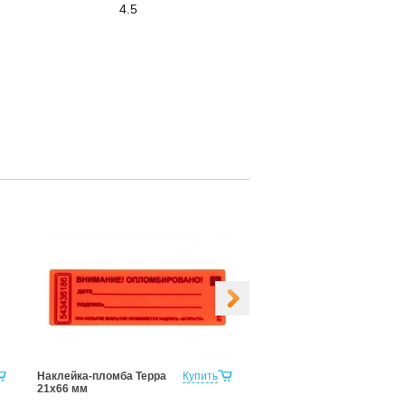
4.5
Наклейка-пломба Терра
Купить
Ротор С Тросом 1Мм,
21х66 мм
240Мм