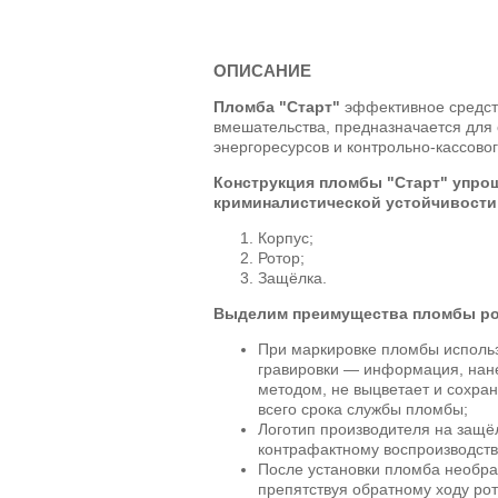
ОПИСАНИЕ
Пломба "Старт"
эффективное средст
вмешательства, предназначается для
энергоресурсов и контрольно-кассово
Конструкция пломбы
"Старт"
упрощ
криминалистической устойчивости
Корпус;
Ротор;
Защёлка.
Выделим преимущества пломбы ро
При маркировке пломбы исполь
гравировки — информация, нан
методом, не выцветает и сохран
всего срока службы пломбы;
Логотип производителя на защё
контрафактному воспроизводств
После установки пломба необра
препятствуя обратному ходу рот