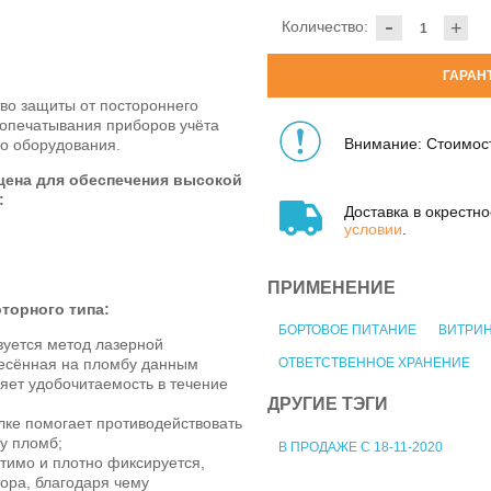
-
Количество:
+
ГАРАН
во защиты от постороннего
 опечатывания приборов учёта
Внимание: Стоимост
го оборудования.
ена для обеспечения высокой
:
Доставка в окрестн
условии
.
ПРИМЕНЕНИЕ
торного типа:
БОРТОВОЕ ПИТАНИЕ
ВИТРИ
зуется метод лазерной
есённая на пломбу данным
ОТВЕТСТВЕННОЕ ХРАНЕНИЕ
яет удобочитаемость в течение
ДРУГИЕ ТЭГИ
лке помогает противодействовать
у пломб;
В ПРОДАЖЕ С 18-11-2020
тимо и плотно фиксируется,
ора, благодаря чему