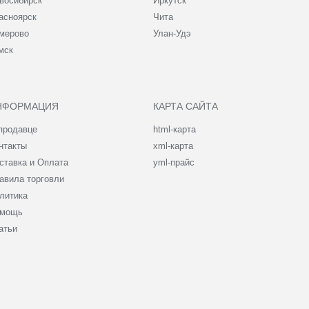
восибирск
Иркутск
асноярск
Чита
мерово
Улан-Удэ
мск
НФОРМАЦИЯ
КАРТА САЙТА
продавце
html-карта
нтакты
xml-карта
ставка и Оплата
yml-прайс
авила торговли
литика
мощь
атьи