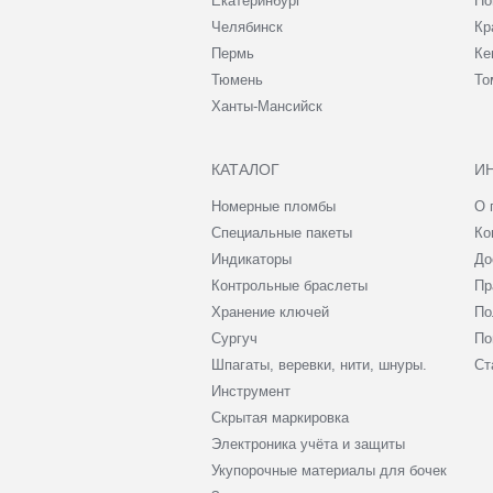
Екатеринбург
Но
Челябинск
Кр
Пермь
Ке
Тюмень
То
Ханты-Мансийск
КАТАЛОГ
И
Номерные пломбы
О 
Специальные пакеты
Ко
Индикаторы
До
Контрольные браслеты
Пр
Хранение ключей
По
Сургуч
По
Шпагаты, веревки, нити, шнуры.
Ст
Инструмент
Скрытая маркировка
Электроника учёта и защиты
Укупорочные материалы для бочек