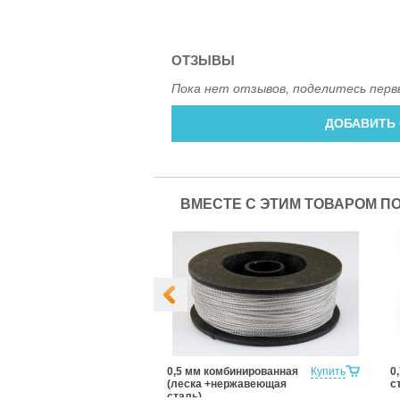
ОТЗЫВЫ
Пока нет отзывов, поделитесь перв
ДОБАВИТЬ
ВМЕСТЕ С ЭТИМ ТОВАРОМ П
М1
Купить
0,5 мм комбинированная
Купить
0
(леска +нержавеющая
с
сталь)