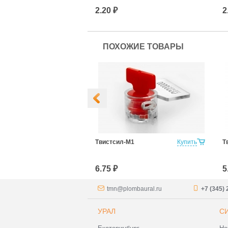
2.20 ₽
2
ПОХОЖИЕ ТОВАРЫ
Купить
Твистсил-М1
Купить
Т
6.75 ₽
5
tmn@plombaural.ru
+7 (345) 
УРАЛ
С