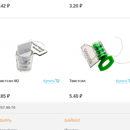
.42 ₽
3.20 ₽
вистсил-М2
Купить
Твистсил
Купить
.85 ₽
5.40 ₽
257-99-70
ИБИРЬ
БАЙКАЛ