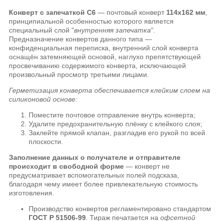
Конверт с запечаткой С6
— почтовый конверт
114х162 мм
,
принципиальной особенностью которого является
специальный слой "
внутренняя запечатка
".
Предназначение конвертов данного типа —
конфиденциальная переписка, внутренний слой конверта
оснащён затемняющей основой, наглухо препятствующей
просвечиванию содержимого конверта, исключающей
произвольный просмотр третьими лицами.
Герметизация конверта обеспечивается клейким слоем на
силиконовой основе:
Поместите почтовое отправление внутрь конверта;
Удалите предохранительную плёнку с клейкого слоя;
Заклейте прямой клапан, разгладив его рукой по всей
плоскости.
Заполнение данных о получателе и отправителе
происходит в свободной форме
— конверт не
предусматривает вспомогательных полей подсказа,
благодаря чему имеет более привлекательную стоимость
изготовления.
Производство конвертов регламентировано стандартом
ГОСТ Р 51506-99
. Тираж печатается на
офсетной