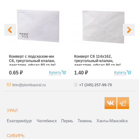
Конверт с подсказом-мн
Конверт С6 114x162,
С6, треугольный клапан,
треугольный клапан,
декстрин, офсет 80 гр./м²
декстрин, офсет 80 гр./м²
0.65 ₽
1.40 ₽
Купить
Купить
tmn@plombaural.ru
+7 (345) 257-99-70
УРАЛ
Екатеринбург
Челябинск
Пермь
Тюмень
Ханты-Мансийск
СИБИРЬ