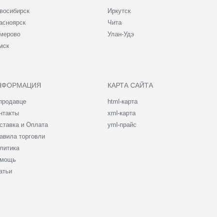
восибирск
Иркутск
асноярск
Чита
мерово
Улан-Удэ
мск
НФОРМАЦИЯ
КАРТА САЙТА
продавце
html-карта
нтакты
xml-карта
ставка и Оплата
yml-прайс
авила торговли
литика
мощь
атьи