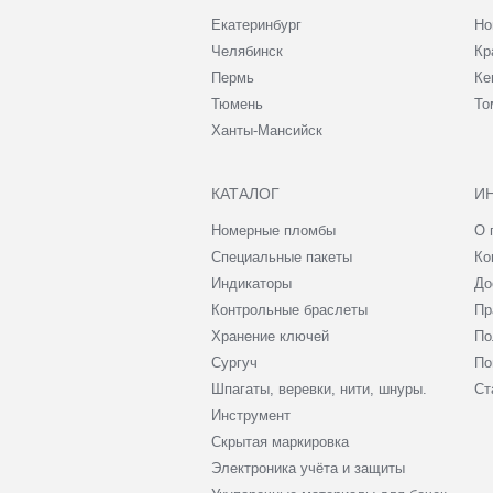
Екатеринбург
Но
Челябинск
Кр
Пермь
Ке
Тюмень
То
Ханты-Мансийск
КАТАЛОГ
И
Номерные пломбы
О 
Специальные пакеты
Ко
Индикаторы
До
Контрольные браслеты
Пр
Хранение ключей
По
Сургуч
По
Шпагаты, веревки, нити, шнуры.
Ст
Инструмент
Скрытая маркировка
Электроника учёта и защиты