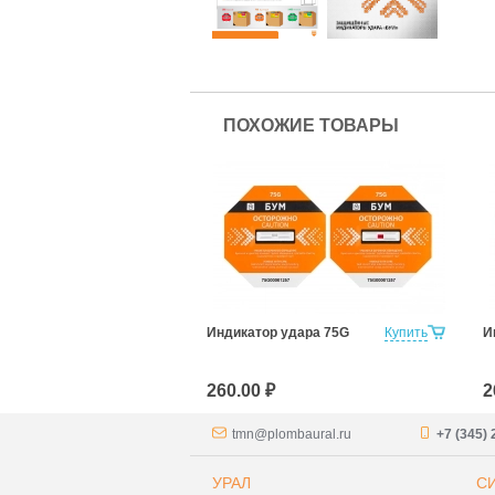
ПОХОЖИЕ ТОВАРЫ
Индикатор удара 75G
Купить
И
260.00 ₽
2
tmn@plombaural.ru
+7 (345) 
УРАЛ
С