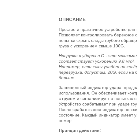
ОПИСАНИЕ
Простое и практичное устройство для 
Позволяет контролировать бережное 
попытки скрыть следы грубого обраще
груза с ускорением свыше 100G.
Нагрузка в ударах в G - это максима
соответствует ускорению 9,8 м/с².
Например, если ключ упадёт на ковё
перегрузка, допустим, 20G, если на
больше.
Защищенный индикатор удара, предн
использования. Он обеспечивает кон
с грузом и сигнализирует о попытках 
Устройство срабатывает при ударе гр
После срабатывания индикатор невоз
состояние. Каждый индикатор имеет
номер.
Принцип действия: