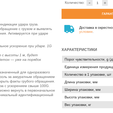
-
Количество:
+
ГАРАН
индикации удара груза.
Доставка в окрестн
обращение с грузом и выявлять
условии
.
ния. Активируется при ударе
льное ускорение при ударе. 1G
ХАРАКТЕРИСТИКИ
р с высоты 1 м, будет
Порог чувствительности, g (
 бетон — уже на порядок
Единица измерения продукц
азначенный для одноразового
Количество в 1 упаковке, шт
троль за аккуратным обращением
скрыть факты грубого обращения.
Длина упаковки, мм
уза с ускорением свыше 100G.
Ширина упаковки, мм
можно вернуть в первоначальное
 уникальный идентификационный
Высота упаковки, мм
Вес упаковки, кг