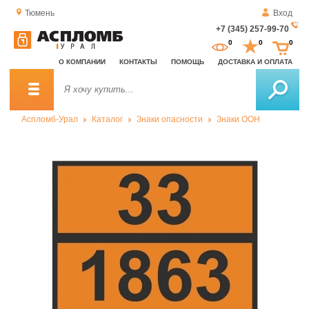
Тюмень
Вход
+7 (345) 257-99-70
За
0
0
0
о
О КОМПАНИИ
КОНТАКТЫ
ПОМОЩЬ
ДОСТАВКА И ОПЛАТА
зв
Аспломб-Урал
Каталог
Знаки опасности
Знаки ООН