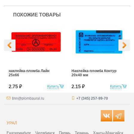
ПОХОЖИЕ ТОВАРЫ
наклейка-пломба Лайн
Наклейка-пломба Контур
25х66
20х40 мм
2.75 ₽
2.15 ₽
Купить
Купить
tmn@plombaural.ru
+7 (345) 257-99-70
УРАЛ
Екатеринбург
Челябинск
Пермь
Тюмень
Ханты-Мансийск