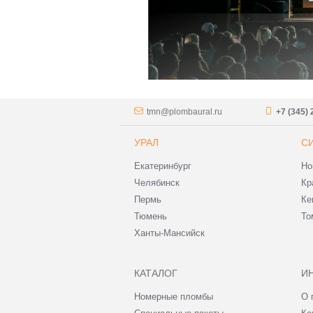
tmn@plombaural.ru
+7 (345) 
УРАЛ
С
Екатеринбург
Но
Челябинск
Кр
Пермь
Ке
Тюмень
То
Ханты-Мансийск
КАТАЛОГ
И
Номерные пломбы
О 