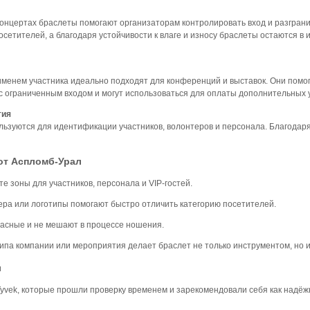
онцертах браслеты помогают организаторам контролировать вход и разгранич
етителей, а благодаря устойчивости к влаге и износу браслеты остаются в 
менем участника идеально подходят для конференций и выставок. Они помог
 ограниченным входом и могут использоваться для оплаты дополнительных ус
тия
ьзуются для идентификации участников, волонтеров и персонала. Благодар
от Аспломб-Урал
е зоны для участников, персонала и VIP-гостей.
ра или логотипы помогают быстро отличить категорию посетителей.
пасные и не мешают в процессе ношения.
па компании или мероприятия делает браслет не только инструментом, но 
л
yvek, которые прошли проверку временем и зарекомендовали себя как надё