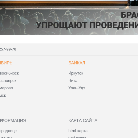
257-99-70
ИБИРЬ
БАЙКАЛ
восибирск
Иркутск
асноярск
Чита
мерово
Улан-Удэ
мск
НФОРМАЦИЯ
КАРТА САЙТА
продавце
html-карта