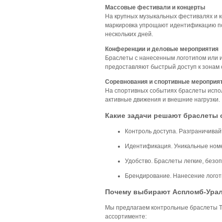
Массовые фестивали и концерты
На крупных музыкальных фестивалях и к
маркировка упрощают идентификацию пос
нескольких дней.
Конференции и деловые мероприятия
Браслеты с нанесенным логотипом или и
предоставляют быстрый доступ к зонам с
Соревнования и спортивные мероприя
На спортивных событиях браслеты испол
активные движения и внешние нагрузки.
Какие задачи решают браслеты 
Контроль доступа.
Разграничивайт
Идентификация.
Уникальные номе
Удобство.
Браслеты легкие, безо
Брендирование.
Нанесение логоти
Почему выбирают Аспломб-Ура
Мы предлагаем контрольные браслеты T
ассортименте: