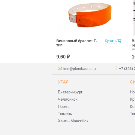
Виниловый браслет F-
Купить
В
тип
б
ш
1
9.60 ₽
1
tmn@plombaural.ru
+7 (345) 
УРАЛ
С
Екатеринбург
Но
Челябинск
Кр
Пермь
Ке
Тюмень
То
Ханты-Мансийск