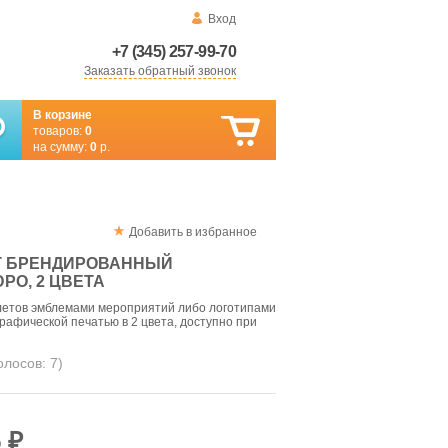
Вход
+7 (345) 257-99-70
Заказать обратный звонок
В корзине
товаров:
0
на сумму:
0
р.
Добавить в избранное
Т БРЕНДИРОВАННЫЙ
О, 2 ЦВЕТА
етов эмблемами мероприятий либо логотипами
афической печатью в 2 цвета, доступно при
голосов:
7
)
 ₽