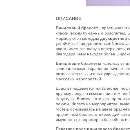
ОПИСАНИЕ
Виниловый браслет
- практичная и 
классическим бумажным браслетам. 
маркируются методом
двухцветной 
устойчивы к продолжительной эксплуа
влаги, имея глянцевую поверхность, 
благодаря чему находят более широк
Виниловые браслеты
используют дл
запирания камер хранения личных вещ
развлекательных и иных учреждениях,
массовых мероприятий.
Браслет надевается на запястье, посл
другому лицу, не вызвав при этом не
структуры. В результате чего организ
покупки билета на мероприятие, выде
гостей, основываясь на цвете браслет
практичный брелок, отпирающий каме
имущества, например, в бассейнах и 
Печатное поле винилового браслет