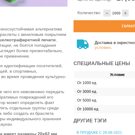
-
Количество:
+
ГАРАН
износоустойчивая альтернатива
Браслеты с виниловым покрытием
шелкотрафаретной печати
,
Доставка в окрестн
тации, не боятся попадания
условии
.
выглядят более презентабельно,
ое применение.
СПЕЦИАЛЬНЫЕ ЦЕНЫ
я идентификации посетителей,
ей, в спортивных,
Условие
 во время проведения культурно-
От 1000 ед.
е чего его невозможно передать
От 3000 ед.
обратимых повреждений его
От 5000 ед.
атор может определять факт
лять отдельные группы среди
От 10000 ед.
а либо создать из браслета
ры индивидуального хранения
ДРУГИЕ ТЭГИ
саунах.
В ПРОДАЖЕ С 28-08-2021
а имеет размеры 20x62 мм
,