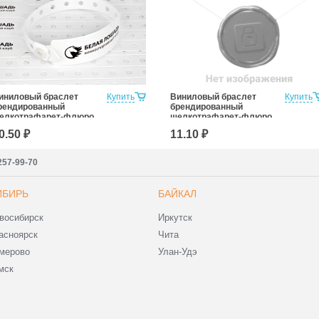
иниловый браслет
Купить
Виниловый браслет
Купить
рендированный
брендированный
елкотрафарет-флюро,
шелкотрафарет-флюро,
 цвет
3 цвета
0.50 ₽
11.10 ₽
257-99-70
ИБИРЬ
БАЙКАЛ
восибирск
Иркутск
асноярск
Чита
мерово
Улан-Удэ
мск