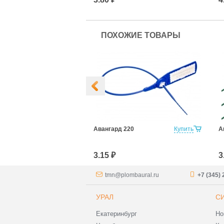
ПОХОЖИЕ ТОВАРЫ
ля
Купить
Авангард 220
Купить
А
елей Фаст 150
3.15 ₽
3
tmn@plombaural.ru
+7 (345) 
УРАЛ
С
Екатеринбург
Но