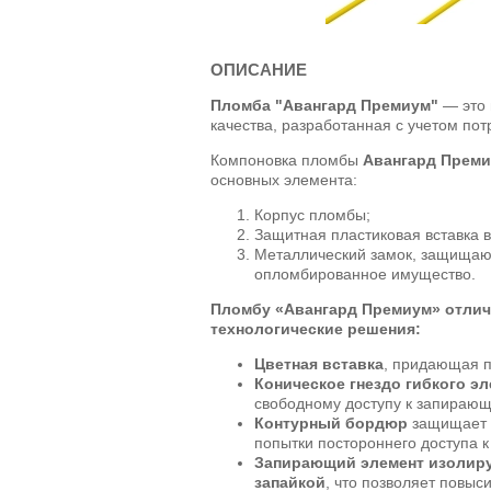
ОПИСАНИЕ
Пломба "Авангард Премиум"
— это 
качества, разработанная с учетом по
Компоновка пломбы
Авангард Прем
основных элемента:
Корпус пломбы;
Защитная пластиковая вставка 
Металлический замок, защищаю
опломбированное имущество.
Пломбу «
Авангард Премиум
» отли
технологические решения:
Цветная вставка
, придающая 
Коническое гнездо гибкого э
свободному доступу к запирающ
Контурный бордюр
защищает п
попытки постороннего доступа к
Запирающий элемент изолиру
запайкой
, что позволяет повыс