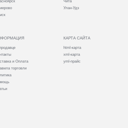
асноярск
Чита
мерово
Улан-Удэ
мск
НФОРМАЦИЯ
КАРТА САЙТА
продавце
html-карта
нтакты
xml-карта
ставка и Оплата
yml-прайс
авила торговли
литика
мощь
атьи