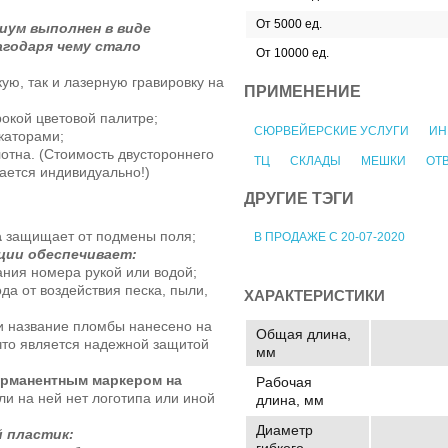
От 5000 ед.
иум выполнен в виде
агодаря чему стало
От 10000 ед.
ую, так и лазерную гравировку на
ПРИМЕНЕНИЕ
окой цветовой палитре;
СЮРВЕЙЕРСКИЕ УСЛУГИ
ИН
каторами;
лотна. (Стоимость двустороннего
ТЦ
СКЛАДЫ
МЕШКИ
ОТ
ается индивидуально!)
ДРУГИЕ ТЭГИ
а
защищает от подмены поля;
В ПРОДАЖЕ С 20-07-2020
ции обеспечивает:
ния номера рукой или водой;
да от воздействия песка, пыли,
ХАРАКТЕРИСТИКИ
и название пломбы нанесено на
Общая длина,
что является надежной защитой
мм
рманентным маркером на
Рабочая
сли на ней нет логотипа или иной
длина, мм
Диаметр
 пластик:
гибкого