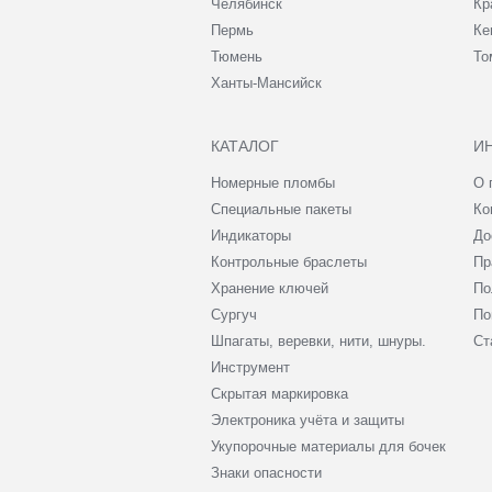
Челябинск
Кр
Пермь
Ке
Тюмень
То
Ханты-Мансийск
КАТАЛОГ
И
Номерные пломбы
О 
Специальные пакеты
Ко
Индикаторы
До
Контрольные браслеты
Пр
Хранение ключей
По
Сургуч
По
Шпагаты, веревки, нити, шнуры.
Ст
Инструмент
Скрытая маркировка
Электроника учёта и защиты
Укупорочные материалы для бочек
Знаки опасности