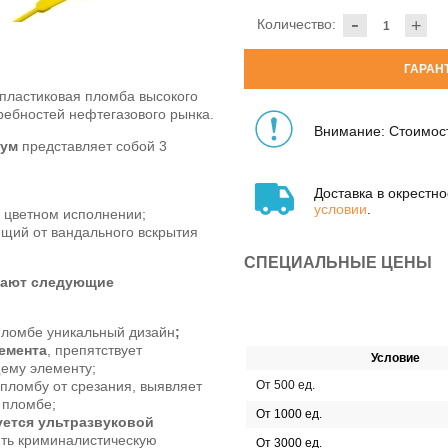
-
Количество:
+
ГАРАН
пластиковая пломба высокого
требностей нефтегазового рынка.
Внимание: Стоимост
иум
представляет собой 3
Доставка в окрестн
условии
.
в цветном исполнении;
щий от вандального вскрытия
СПЕЦИАЛЬНЫЕ ЦЕНЫ
чают следующие
пломбе уникальный дизайн
;
лемента
, препятствует
Условие
ему элементу;
ломбу от срезания, выявляет
От 500 ед.
 пломбе;
От 1000 ед.
ется ультразвуковой
ить криминалистическую
От 3000 ед.