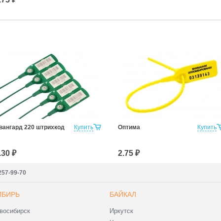
вангард 220 штрихкод
Купить
Оптима
Купить
.30 ₽
2.75 ₽
257-99-70
ИБИРЬ
БАЙКАЛ
восибирск
Иркутск