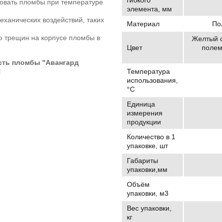
зовать пломбы при температуре
элемента, мм
ханических воздействий, таких
Материал
По
ю трещин на корпусе пломбы в
Желтый с
Цвет
полем
сть пломбы "Авангард
Температура
!
использования,
°C
Единица
измерения
продукции
Количество в 1
упаковке, шт
Габариты
упаковки,мм
Объём
упаковки, м3
Вес упаковки,
кг