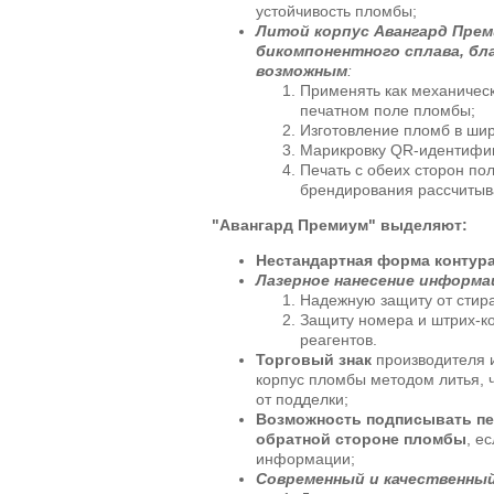
устойчивость пломбы;
Литой корпус Авангард Прем
бикомпонентного сплава, бл
возможным
:
Применять как механическ
печатном поле пломбы;
Изготовление пломб в шир
Марикровку QR-идентифи
Печать с обеих сторон по
брендирования рассчитыв
"Авангард
Премиум
" выделяют:
Нестандартная форма контур
Лазерное нанесение информа
Надежную защиту от стира
Защиту номера и штрих-ко
реагентов.
Торговый знак
производителя 
корпус пломбы методом литья, 
от подделки;
Возможность подписывать пе
обратной стороне пломбы
, е
информации;
Современный и качественный