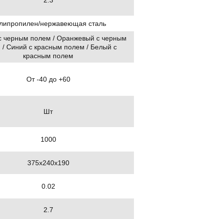
липропилен/нержавеющая сталь
 черным полем / Оранжевый с черным
 / Синий с красным полем / Белый с
красным полем
От -40 до +60
Шт
1000
375х240х190
0.02
2.7