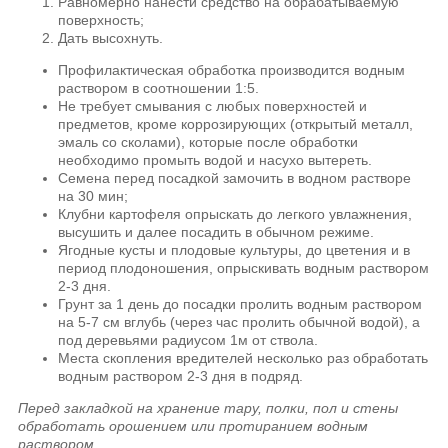
Равномерно нанести средство на обрабатываемую
поверхность;
Дать высохнуть.
Профилактическая обработка производится водным
раствором в соотношении 1:5.
Не требует смывания с любых поверхностей и
предметов, кроме коррозирующих (открытый металл,
эмаль со сколами), которые после обработки
необходимо промыть водой и насухо вытереть.
Семена перед посадкой замочить в водном растворе
на 30 мин;
Клубни картофеля опрыскать до легкого увлажнения,
высушить и далее посадить в обычном режиме.
Ягодные кусты и плодовые культуры, до цветения и в
период плодоношения, опрыскивать водным раствором
2-3 дня.
Грунт за 1 день до посадки пролить водным раствором
на 5-7 см вглубь (через час пролить обычной водой), а
под деревьями радиусом 1м от ствола.
Места скопления вредителей несколько раз обработать
водным раствором 2-3 дня в подряд.
Перед закладкой на хранение тару, полки, пол и стены
обработать орошением или протиранием водным
раствором.