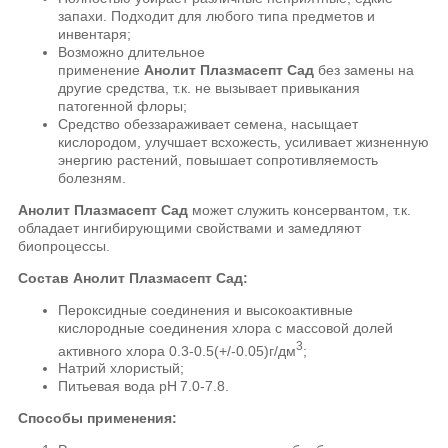
запахи. Подходит для любого типа предметов и
инвентаря;
Возможно длительное
применение
Анолит
Плазмасепт Сад
без замены на
другие средства, т.к. не вызывает привыкания
патогенной флоры;
Средство обеззараживает семена, насыщает
кислородом, улучшает всхожесть, усиливает жизненную
энергию растений, повышает сопротивляемость
болезням.
Анолит Плазмасепт Сад
может служить консервантом, т.к.
обладает ингибирующими свойствами и замедляют
биопроцессы.
Состав Анолит Плазмасепт Сад:
Пероксидные соединения и высокоактивные
кислородные соединения хлора с массовой долей
3
активного хлора 0.3-0.5(+/-0.05)г/дм
;
Натрий хлористый;
Питьевая вода рH 7.0-7.8.
Способы применения: