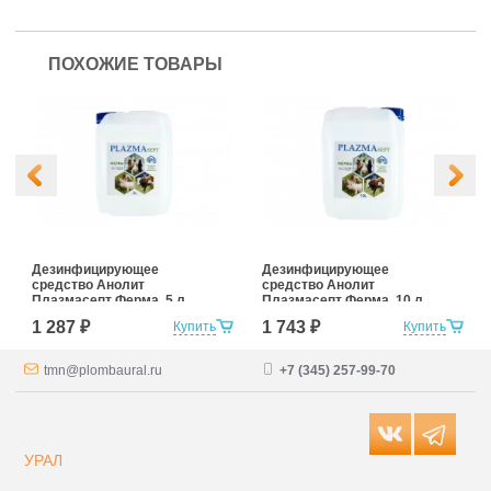
ПОХОЖИЕ ТОВАРЫ
Дезинфицирующее
Дезинфицирующее
средство Анолит
средство Анолит
Плазмасепт Ферма, 5 л
Плазмасепт Ферма, 10 л
1 287 ₽
1 743 ₽
Купить
Купить
tmn@plombaural.ru
+7 (345) 257-99-70
УРАЛ