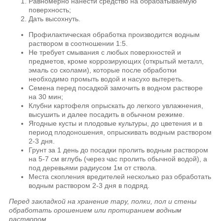
Равномерно нанести средство на обрабатываемую
поверхность;
Дать высохнуть.
Профилактическая обработка производится водным
раствором в соотношении 1:5.
Не требует смывания с любых поверхностей и
предметов, кроме коррозирующих (открытый металл,
эмаль со сколами), которые после обработки
необходимо промыть водой и насухо вытереть.
Семена перед посадкой замочить в водном растворе
на 30 мин;
Клубни картофеля опрыскать до легкого увлажнения,
высушить и далее посадить в обычном режиме.
Ягодные кусты и плодовые культуры, до цветения и в
период плодоношения, опрыскивать водным раствором
2-3 дня.
Грунт за 1 день до посадки пролить водным раствором
на 5-7 см вглубь (через час пролить обычной водой), а
под деревьями радиусом 1м от ствола.
Места скопления вредителей несколько раз обработать
водным раствором 2-3 дня в подряд.
Перед закладкой на хранение тару, полки, пол и стены
обработать орошением или протиранием водным
раствором.