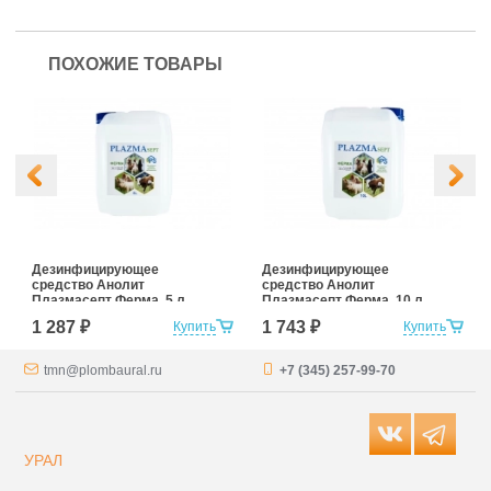
ПОХОЖИЕ ТОВАРЫ
Дезинфицирующее
Дезинфицирующее
средство Анолит
средство Анолит
Плазмасепт Ферма, 5 л
Плазмасепт Ферма, 10 л
1 287 ₽
1 743 ₽
Купить
Купить
tmn@plombaural.ru
+7 (345) 257-99-70
УРАЛ