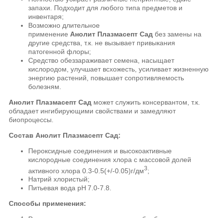
запахи. Подходит для любого типа предметов и
инвентаря;
Возможно длительное
применение
Анолит
Плазмасепт Сад
без замены на
другие средства, т.к. не вызывает привыкания
патогенной флоры;
Средство обеззараживает семена, насыщает
кислородом, улучшает всхожесть, усиливает жизненную
энергию растений, повышает сопротивляемость
болезням.
Анолит Плазмасепт Сад
может служить консервантом, т.к.
обладает ингибирующими свойствами и замедляют
биопроцессы.
Состав Анолит Плазмасепт Сад:
Пероксидные соединения и высокоактивные
кислородные соединения хлора с массовой долей
3
активного хлора 0.3-0.5(+/-0.05)г/дм
;
Натрий хлористый;
Питьевая вода рH 7.0-7.8.
Способы применения: