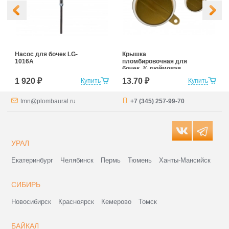
Насос для бочек LG-
Крышка
1016A
пломбировочная для
бочек, ¾ дюймовая
1 920 ₽
13.70 ₽
Купить
Купить
tmn@plombaural.ru
+7 (345) 257-99-70
УРАЛ
Екатеринбург
Челябинск
Пермь
Тюмень
Ханты-Мансийск
СИБИРЬ
Новосибирск
Красноярск
Кемерово
Томск
БАЙКАЛ