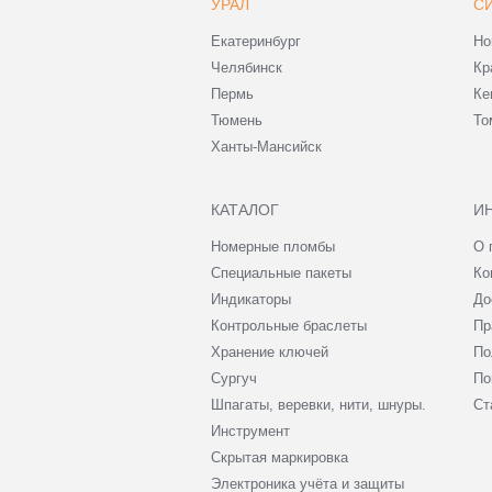
УРАЛ
С
Екатеринбург
Но
Челябинск
Кр
Пермь
Ке
Тюмень
То
Ханты-Мансийск
КАТАЛОГ
И
Номерные пломбы
О 
Специальные пакеты
Ко
Индикаторы
До
Контрольные браслеты
Пр
Хранение ключей
По
Сургуч
По
Шпагаты, веревки, нити, шнуры.
Ст
Инструмент
Скрытая маркировка
Электроника учёта и защиты