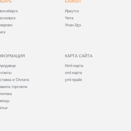
ИБИРЬ
БАЙКАЛ
восибирск
Иркутск
асноярск
Чита
мерово
Улан-Удэ
мск
НФОРМАЦИЯ
КАРТА САЙТА
продавце
html-карта
нтакты
xml-карта
ставка и Оплата
yml-прайс
авила торговли
литика
мощь
атьи