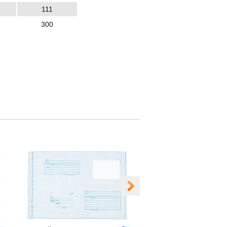
111
300