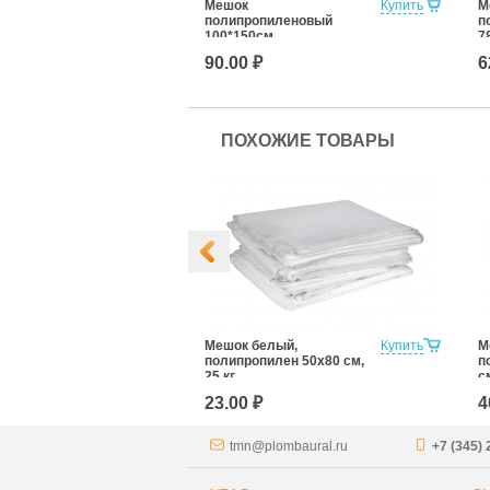
Пакет 600х675
Купить
Мешок
Купить
М
полипропиленовый
п
100*150см.
7
90.00 ₽
6
ПОХОЖИЕ ТОВАРЫ
Купить
Мешок белый,
Купить
М
иленовый
полипропилен 50x80 см,
п
.
25 кг
с
23.00 ₽
4
tmn@plombaural.ru
+7 (345) 