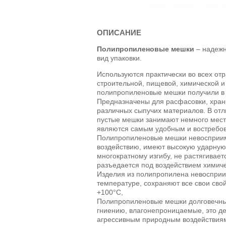
ОПИСАНИЕ
Полипропиленовые мешки
– надежн
вид упаковки.
Используются практически во всех о
строительной, пищевой, химической 
полипропиленовые мешки получили в 
Предназначены для расфасовки, хран
различных сыпучих материалов. В отли
пустые мешки занимают немного мест
являются самым удобным и востребо
Полипропиленовые мешки невосприим
воздействию, имеют высокую ударную 
многократному изгибу, не растягивает
разъедается под воздействием химич
Изделия из полипропилена невосприи
температуре, сохраняют все свои свой
+100°С,
Полипропиленовые мешки долговечны
гниению, влагонепроницаемые, это де
агрессивным природным воздействия