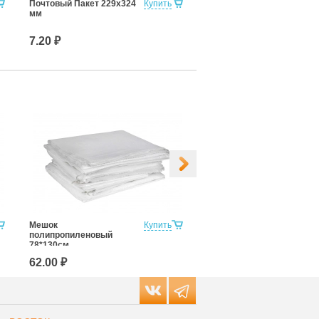
Почтовый Пакет 229х324
Купить
Почтовый Пакет 250х353
мм
мм
7.20 ₽
8.20 ₽
Мешок
Купить
Мешок белый,
полипропиленовый
полипропилен 100x120
78*130см.
см, 80 кг
62.00 ₽
118.00 ₽