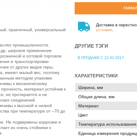
ГАРАН
Доставка в окрестн
условии
.
ый, практичный, универсальный
траслях промышленности:
ДРУГИЕ ТЭГИ
и др, широкое применение
розничной и оптовой торговле.
В ПРОДАЖЕ С 22-02-2017
ения и транспортировки
чие от других видов тары,
а, имеют малый вес, поэтому
ХАРАКТЕРИСТИКИ
ванным методом упаковки.
чивы к механическому
Ширина, мм
прочность, материал устойчив к
ся, не протирается и не
Общая длина, мм
еских соединений.
мчивы к высокой и низкой
Материал
ства при температуре от –70 до
Цвет
е. Не подвержены коррозии и
Температура использования,
лает их очень стойкими к
м.
Единица измерения продукц