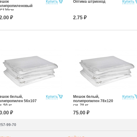
ешок
Купить
Оптима штрихкод
Купить
олипропиленовый
8*130см.
2.00 ₽
2.75 ₽
ешок белый,
Купить
Мешок белый,
Купить
олипропилен 56x107
полипропилен 78x120
м, 50 кг
см, 70 кг
0.00 ₽
75.00 ₽
257-99-70