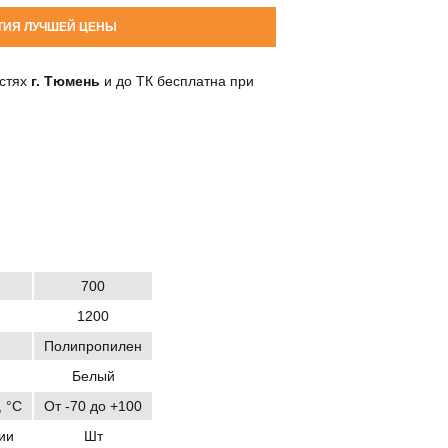
ТИЯ ЛУЧШЕЙ ЦЕНЫ
остях
г. Тюмень
и до ТК бесплатна при
700
1200
Полипропилен
Белый
 °C
От -70 до +100
ии
Шт