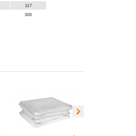
117
300