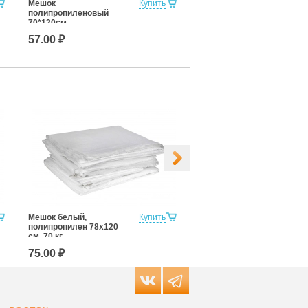
Мешок
Купить
Оптима
полипропиленовый
70*120см.
57.00 ₽
2.75 ₽
Мешок белый,
Купить
Мешок белый,
полипропилен 78x120
полипропилен 100x120
см, 70 кг
см, 80 кг
75.00 ₽
118.00 ₽