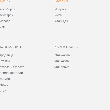
ИБИРЬ
БАЙКАЛ
восибирск
Иркутск
асноярск
Чита
мерово
Улан-Удэ
мск
НФОРМАЦИЯ
КАРТА САЙТА
продавце
html-карта
нтакты
xml-карта
ставка и Оплата
yml-прайс
авила торговли
литика
мощь
атьи