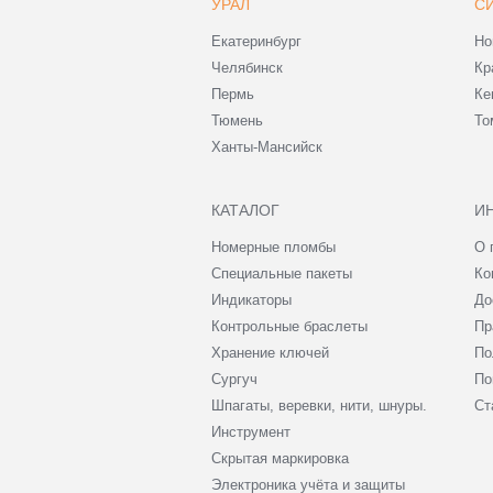
УРАЛ
С
Екатеринбург
Но
Челябинск
Кр
Пермь
Ке
Тюмень
То
Ханты-Мансийск
КАТАЛОГ
И
Номерные пломбы
О 
Специальные пакеты
Ко
Индикаторы
До
Контрольные браслеты
Пр
Хранение ключей
По
Сургуч
По
Шпагаты, веревки, нити, шнуры.
Ст
Инструмент
Скрытая маркировка
Электроника учёта и защиты