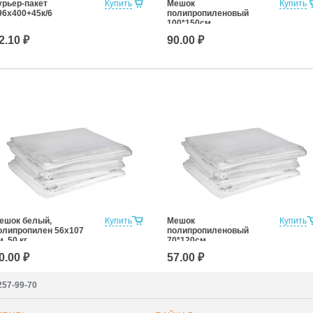
урьер-пакет
Купить
Мешок
Купить
96x400+45к/6
полипропиленовый
100*150см.
2.10 ₽
90.00 ₽
ешок белый,
Купить
Мешок
Купить
олипропилен 56x107
полипропиленовый
м, 50 кг
70*120см.
0.00 ₽
57.00 ₽
257-99-70