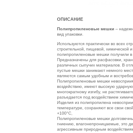
ОПИСАНИЕ
Полипропиленовые мешки
– надежн
вид упаковки.
Используются практически во всех о
строительной, пищевой, химической 
полипропиленовые мешки получили в 
Предназначены для расфасовки, хран
различных сыпучих материалов. В отли
пустые мешки занимают немного мест
являются самым удобным и востребо
Полипропиленовые мешки невосприим
воздействию, имеют высокую ударную 
многократному изгибу, не растягивает
разъедается под воздействием химич
Изделия из полипропилена невосприи
температуре, сохраняют все свои свой
+100°С,
Полипропиленовые мешки долговечны
гниению, влагонепроницаемые, это де
агрессивным природным воздействия