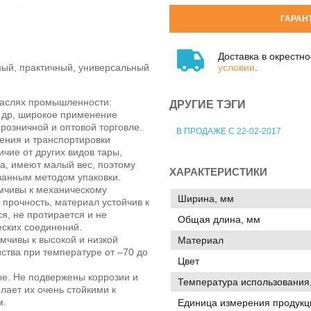
ГАРАН
Доставка в окрестн
условии
.
ый, практичный, универсальный
траслях промышленности:
ДРУГИЕ ТЭГИ
и др, широкое применение
розничной и оптовой торговле.
В ПРОДАЖЕ С 22-02-2017
ения и транспортировки
чие от других видов тары,
а, имеют малый вес, поэтому
ХАРАКТЕРИСТИКИ
ванным методом упаковки.
чивы к механическому
Ширина, мм
прочность, материал устойчив к
ся, не протирается и не
Общая длина, мм
еских соединений.
мчивы к высокой и низкой
Материал
ства при температуре от –70 до
Цвет
е. Не подвержены коррозии и
Температура использования,
лает их очень стойкими к
м.
Единица измерения продукц