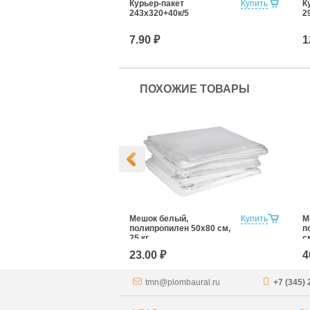
Купить
Курьер-пакет
Купить
К
243x320+40к/5
2
7.90 ₽
1
ПОХОЖИЕ ТОВАРЫ
Купить
Мешок белый,
Купить
М
иленовый
полипропилен 50x80 см,
п
.
25 кг
с
23.00 ₽
4
tmn@plombaural.ru
+7 (345) 