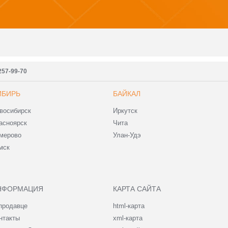
257-99-70
ИБИРЬ
БАЙКАЛ
восибирск
Иркутск
асноярск
Чита
мерово
Улан-Удэ
мск
НФОРМАЦИЯ
КАРТА САЙТА
продавце
html-карта
нтакты
xml-карта