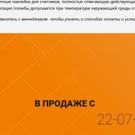
итные наклейки для счетчиков, полностью отвечающие действующ
атация пломбы допускается при температуре окружающей среды от 
яжитесь с менеджером, чтобы узнать о способах оплаты и услов