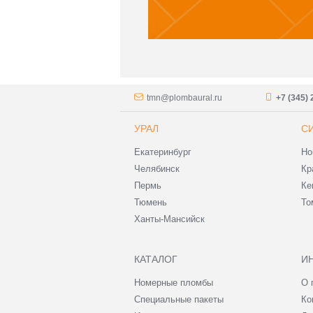
tmn@plombaural.ru
+7 (345) 
УРАЛ
С
Екатеринбург
Но
Челябинск
Кр
Пермь
Ке
Тюмень
То
Ханты-Мансийск
КАТАЛОГ
И
Номерные пломбы
О 
Специальные пакеты
Ко