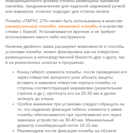
информационного флажка пломбы размещена бумажная
наклейка, предназначенная для надписей шариковой ручкой
или маркером, отлично подходит для оттиска печати.
Пломба «ПАРУС 270» может быть использована в качестве
универсальной пломбы
,
мешковой пломбы
и в качестве
стяжки с биркой. Устанавливается вручную и не требует
использования какого-либо инструмента
Наличие двойного замка расширяет возможности и способы
установки пломбы: можно фиксировать как на отверстиях,
размещенных в непосредственной близости друг к другу, так
и на разнесенных штангах и проушинах.
Конец гибкого элемента пломбы, после проведения его
через отверстия запорного узла объекта защиты,
вставить в замковое отверстие корпуса пломбы со
стороны соответствующей маркировки (указательная
стрелка и др.), протянуть его на 20-30 мм и далее
затянуть до отказа.
Особое внимание при установке следует обращать на
то, что надежная фиксация гибкого элемента в замке
пломбы обеспечивается при протягивании его через
замковое устройство на 30-40 мм. Минимальный
диаметр пломбирующей петли 10-15 мм.
Рекомендуем после фиксации пломбы на объекте